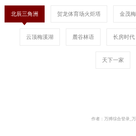
北辰三角洲
贺龙体育场火炬塔
金茂梅
云顶梅溪湖
麓谷林语
长房时代
天下一家
作者：万搏综合登录_