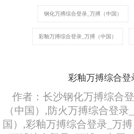
钢化万搏综合登录_万搏（中国）
彩釉万搏综合登录_万搏（中国）
彩釉万搏综合登
作者：长沙钢化万搏综合登
（中国）,防火万搏综合登录
国）,彩釉万搏综合登录_万搏