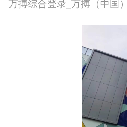
万搏综合登录_万搏（中国