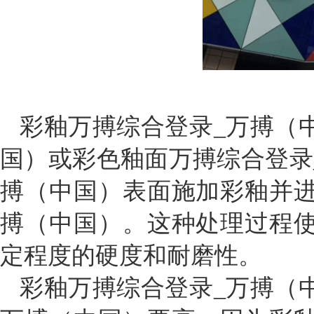
彩釉万搏综合登录_万搏（
国）或彩色釉面万搏综合登录
搏（中国）表面施加彩釉并进
搏（中国）。这种处理过程使
定程度的硬度和耐磨性。
彩釉万搏综合登录_万搏（