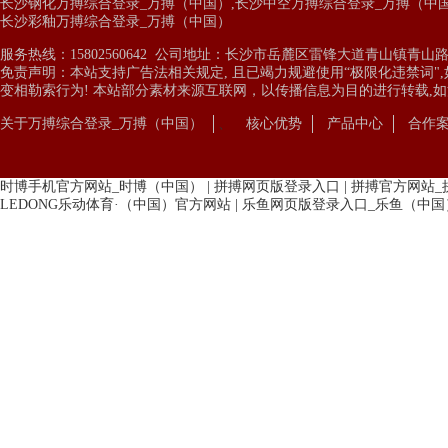
长沙钢化万搏综合登录_万搏（中国）
,
长沙中空万搏综合登录_万搏（中
长沙彩釉万搏综合登录_万搏（中国）
服务热线：15802560642 公司地址：长沙市岳麓区雷锋大道青山镇青山
免责声明：本站支持广告法相关规定, 且已竭力规避使用“极限化违禁词"
变相勒索行为! 本站部分素材来源互联网，以传播信息为目的进行转载,
关于万搏综合登录_万搏（中国）
、
核心优势
产品中心
合作
时博手机官方网站_时博（中国）
|
拼搏网页版登录入口
|
拼搏官方网站_
LEDONG乐动体育·（中国）官方网站
|
乐鱼网页版登录入口_乐鱼（中国