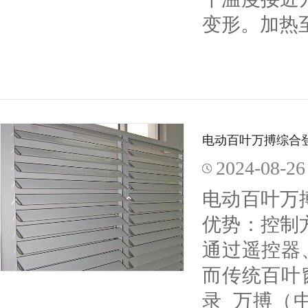
变形。加热
电动百叶万搏综合
2024-08-26
电动百叶万
优势：控制
通过遥控器
而传统百叶
录_万搏（