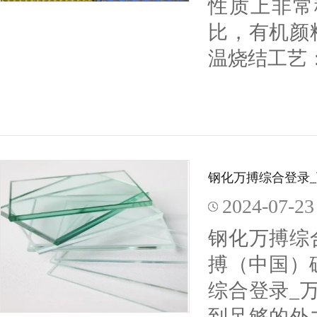
性质上非常
比，有机颜
温烧结工艺
钢化万搏综合登录
2024-07-23
钢化万搏综
搏（中国）
综合登录_
到足够的外