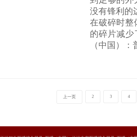
没有锋利的
在破碎时整
的碎片减少
（中国）：
2
3
4
上一页