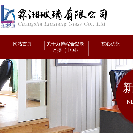
网站首页
关于万搏综合登录_
核心优势
万搏（中国）
N